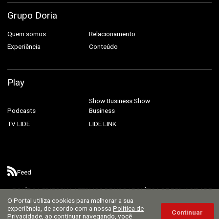
Grupo Doria
Quem somos
Relacionamento
Experiência
Conteúdo
Play
Show Business
Show
Podcasts
Business
TV LIDE
LIDE LINK
Feed
POLÍTICA EDITORIAL
|
TERMOS DE USO
|
POLÍTICA DE PRIVACIDADE
O Portal utiliza cookies para melhorar a sua
experiência, de acordo com a nossa
Política de
Continuar
Privacidade
, ao continuar navegando, você