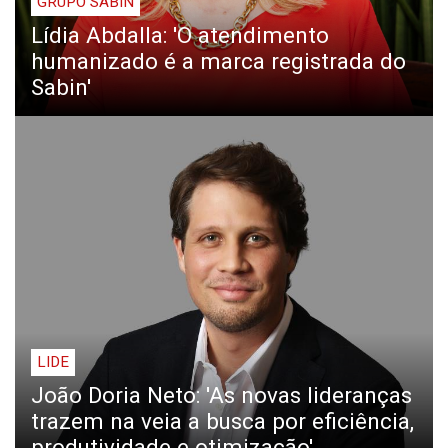
GRUPO SABIN
Lídia Abdalla: 'O atendimento
humanizado é a marca registrada do
Sabin'
LIDE
João Doria Neto: 'As novas lideranças
trazem na veia a busca por eficiência,
produtividade e otimização'