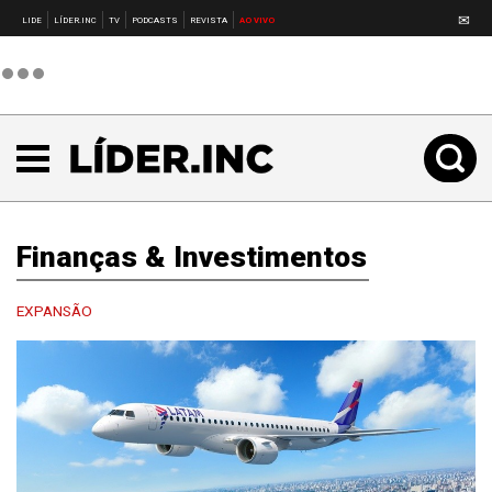
✉
LIDE
LÍDER.INC
TV
PODCASTS
REVISTA
AO VIVO
Finanças & Investimentos
EXPANSÃO