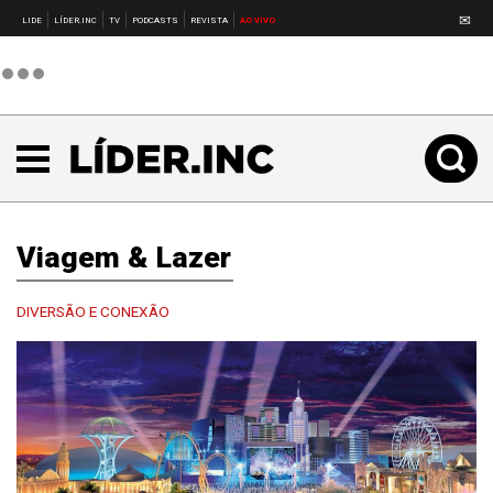
✉
LIDE
LÍDER.INC
TV
PODCASTS
REVISTA
AO VIVO
Viagem & Lazer
DIVERSÃO E CONEXÃO