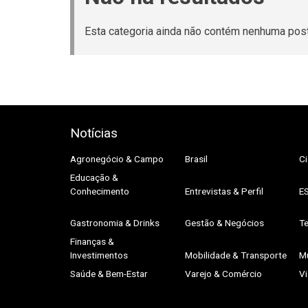
Esta categoria ainda não contém nenhuma pos
Notícias
Agronegócio & Campo
Brasil
Ci
Educação &
Conhecimento
Entrevistas & Perfil
E
Gastronomia & Drinks
Gestão & Negócios
Te
Finanças &
Investimentos
Mobilidade & Transporte
M
Saúde & Bem-Estar
Varejo & Comércio
V