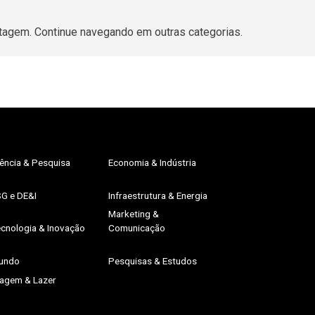
tagem. Continue navegando em outras categorias.
ência & Pesquisa
Economia & Indústria
SG e DE&I
Infraestrutura & Energia
Marketing &
cnologia & Inovação
Comunicação
undo
Pesquisas & Estudos
iagem & Lazer