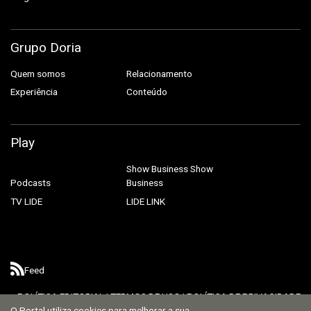
Grupo Doria
Quem somos
Relacionamento
Experiência
Conteúdo
Play
Show Business
Show
Podcasts
Business
TV LIDE
LIDE LINK
Feed
POLÍTICA EDITORIAL
|
TERMOS DE USO
|
POLÍTICA DE PRIVACIDADE
O Portal utiliza cookies para melhorar a sua