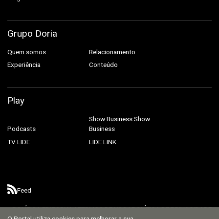
Grupo Doria
Quem somos
Relacionamento
Experiência
Conteúdo
Play
Show Business
Show
Podcasts
Business
TV LIDE
LIDE LINK
Feed
POLÍTICA EDITORIAL
|
TERMOS DE USO
|
POLÍTICA DE PRIVACIDADE
O Portal utiliza cookies para melhorar a sua