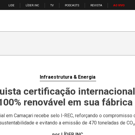
LIDE
LÍDER.INC
TV
PODCASTS
REVISTA
AO VIVO
Infraestrutura & Energia
ista certificação internacional
100% renovável em sua fábrica
ial em Camaçari recebe selo I-REC, reforçando o compromisso
sustentabilidade e evitando a emissão de 470 toneladas de CO₂
por LÍDER.INC