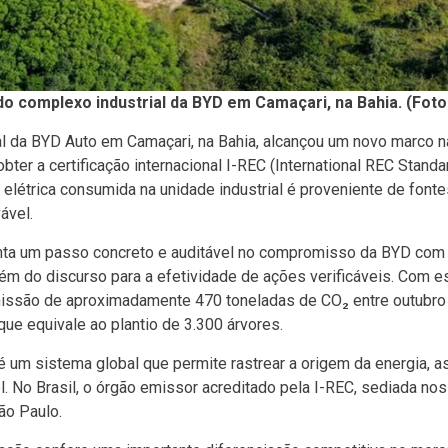
do complexo industrial da BYD em Camaçari, na Bahia. (Foto
al da BYD Auto em Cama
çari, na Bahia, alcançou um novo marco n
bter a certificação internacional I-REC (
International
REC Standar
elétrica consumida na unidade industrial é proveniente de fontes
ável.
nta um passo concreto e
auditável
no compromisso da BYD com a
ém do discurso para a efetividade de ações verificáveis. Com est
missão de aproximadamente 470 toneladas de CO
₂ entre outubr
que equivale ao plantio de 3.300
árvores.
 é um sistema global que permite rastrear a origem da energia, 
l. No Brasil, o órgão emissor acreditado pela I-REC, sediada nos
São Paulo.