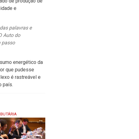
cado de produção de
lidade e
das palavras e
YD Auto do
m passo
nsumo energético da
dor que pudesse
lexo é rastreável e
 país.
IBUTÁRIA