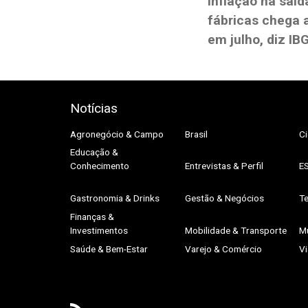
Inflação na saíd
fábricas chega 
em julho, diz IB
Notícias
Agronegócio & Campo
Brasil
Ci
Educação &
Conhecimento
Entrevistas & Perfil
E
Gastronomia & Drinks
Gestão & Negócios
Te
Finanças &
Investimentos
Mobilidade & Transporte
M
Saúde & Bem-Estar
Varejo & Comércio
V