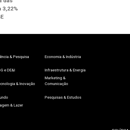
a das
a 3,22%
GE
ência & Pesquisa
Economia & Indústria
SG e DE&I
Infraestrutura & Energia
Marketing &
cnologia & Inovação
Comunicação
undo
Pesquisas & Estudos
iagem & Lazer