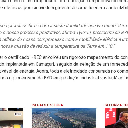
icação confere uma importante diferenciação competitiva no mer
e elétricos, posicionando a
greentech
como líder em sustentabi
ompromisso firme com a sustentabilidade que vai muito além 
 o nosso processo produtivo”, afirma Tyler Li, presidente da B
um reflexo do nosso compromisso com a mobilidade elétrica e u
 nossa missão de reduzir a temperatura da Terra em 1°C.”
er o certificado I-REC envolveu um rigoroso mapeamento do co
ndo implantada em Camaçari, seguido da seleção de um fornece
novável da energia. Agora, toda a eletricidade consumida no comp
dando o pioneirismo da BYD em produção industrial sustentável no
INFRAESTRUTURA
REFORMA TR