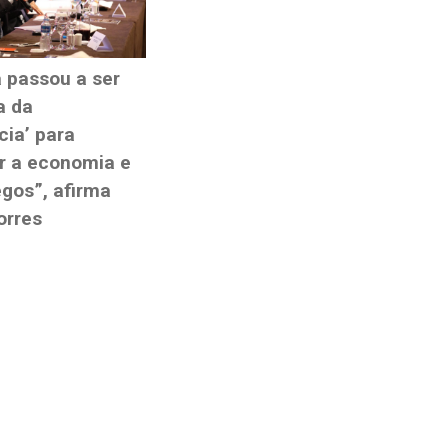
 passou a ser
ia da
ia’ para
r a economia e
gos”, afirma
orres