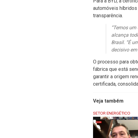
Para a BYD, a certif
automóveis híbridos 
transparência.
“Temos um c
alcança todo
Brasil. “É 
decisivo em
O processo para obt
fábrica que está se
garantir a origem re
certificada, consoli
Veja também
SETOR ENERGÉTICO