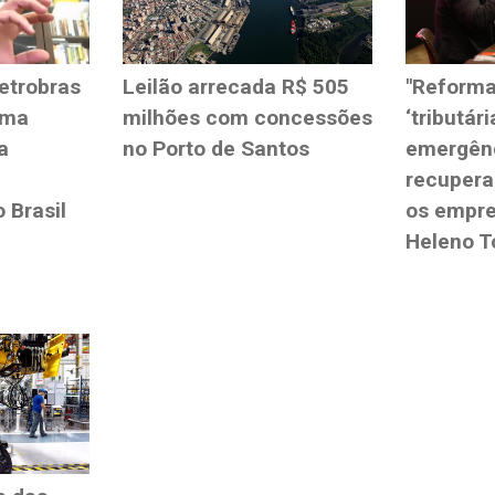
etrobras
Leilão arrecada R$ 505
"Reforma
ema
milhões com concessões
‘tributár
a
no Porto de Santos
emergênc
recupera
 Brasil
os empre
Heleno T