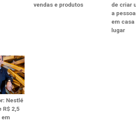
vendas e produtos
de criar
a pessoa
em casa
lugar
r: Nestlé
e R$ 2,5
l em