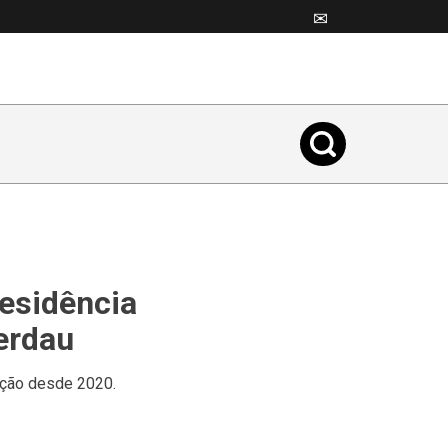
✉
esidência
erdau
ição desde 2020.