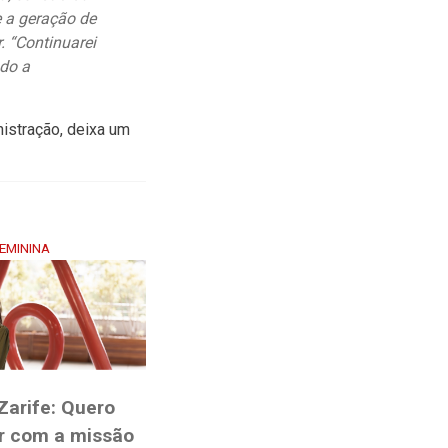
 a geração de
. “Continuarei
ndo a
istração, deixa um
EMININA
arife: Quero
ir com a missão