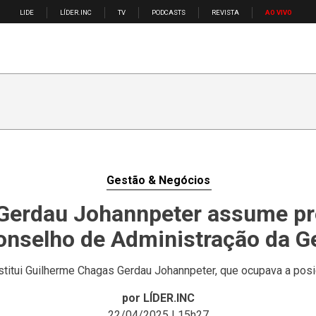
LIDE
LÍDER.INC
TV
PODCASTS
REVISTA
AO VIVO
Gestão & Negócios
 Gerdau Johannpeter assume pr
onselho de Administração da G
stitui Guilherme Chagas Gerdau Johannpeter, que ocupava a pos
por LÍDER.INC
22/04/2025 | 15h27