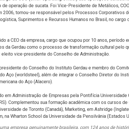
o de operação de sucata. Foi Vice-Presidente de Metálicos, CO
m 2006, tornou-se responsável pelos Processos Corporativos d
Logística, Suprimentos e Recursos Humanos no Brasil, no cargo 
ido a CEO da empresa, cargo que ocupou por 10 anos, período e
es da Gerdau como o processo de transformação cultural pelo q
 eleito vice-presidente do Conselho de Administração.
 presidente do Conselho do Instituto Gerdau e membro do Comit
o Aço (worldsteel), além de integrar o Conselho Diretor do Insti
mericana do Aço (Alacero).
do em Administração de Empresas pela Pontifícia Universidade C
-RS). Complementou sua formação acadêmica com os cursos de 
niversidade de Toronto (Canadá), Marketing, em Ashridge (Inglate
 na Wharton School da Universidade da Pensilvânia (Estados U
 uma empresa genuinamente brasileira, com 124 anos de históri