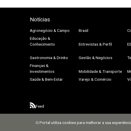
Notícias
Agronegócio & Campo
Brasil
Ci
Educação &
Conhecimento
Entrevistas & Perfil
E
Gastronomia & Drinks
Gestão & Negócios
Te
Finanças &
Investimentos
Mobilidade & Transporte
M
Saúde & Bem-Estar
Varejo & Comércio
V
Feed
O Portal utiliza cookies para melhorar a sua experiênc