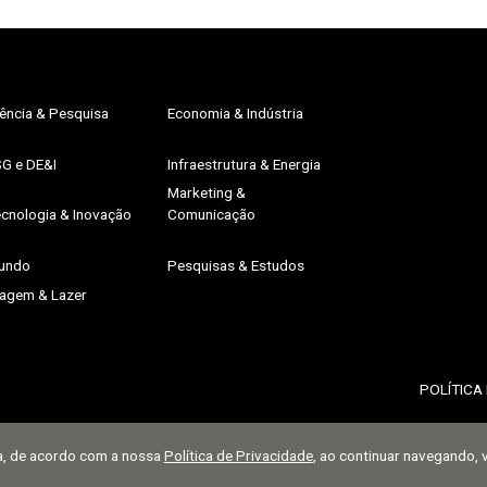
ência & Pesquisa
Economia & Indústria
SG e DE&I
Infraestrutura & Energia
Marketing &
cnologia & Inovação
Comunicação
undo
Pesquisas & Estudos
iagem & Lazer
POLÍTICA
ia, de acordo com a nossa
Política de Privacidade
, ao continuar navegando,