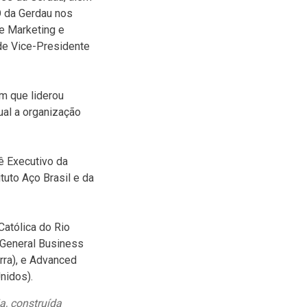
O da Gerdau nos
e Marketing e
de Vice-Presidente
m que liderou
ual a organização
ê Executivo da
tuto Aço Brasil e da
atólica do Rio
General Business
rra), e Advanced
nidos).
a, construída