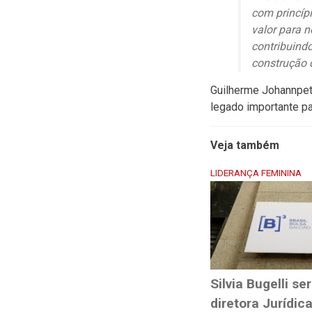
com princíp
valor para 
contribuind
construção 
Guilherme Johannpet
legado importante pa
Veja também
LIDERANÇA FEMININA
Silvia Bugelli se
diretora Jurídic