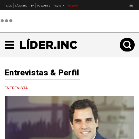
✉
LIDE
LÍDER.INC
TV
PODCASTS
REVISTA
AO VIVO
Entrevistas & Perfil
ENTREVISTA