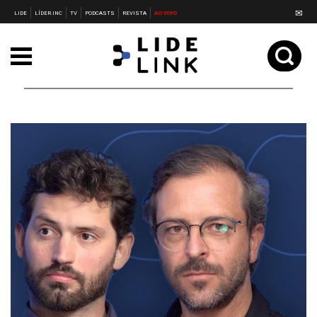
✉
LIDE
LÍDER.INC
TV
PODCASTS
REVISTA
AO VIVO