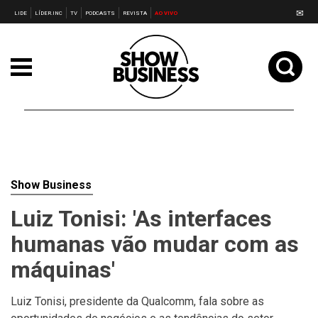
✉
LIDE
LÍDER.INC
TV
PODCASTS
REVISTA
AO VIVO
Show Business
Luiz Tonisi: 'As interfaces
humanas vão mudar com as
máquinas'
Luiz Tonisi, presidente da Qualcomm, fala sobre as